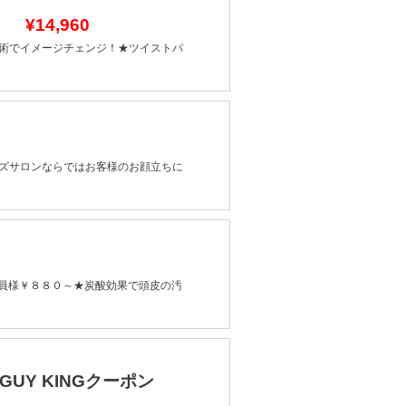
付】
¥14,960
術でイメージチェンジ！★ツイストパ
ズサロンならではお客様のお顔立ちに
会員様￥８８０～★炭酸効果で頭皮の汚
&GUY KINGクーポン