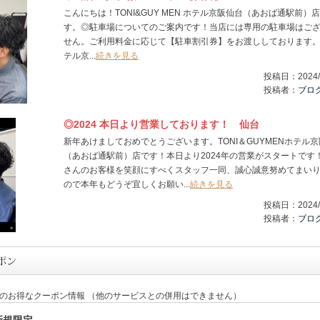
こんにちは！TONI&GUY MEN ホテル京阪仙台（あおば通駅前）
す。◎駐車場についてのご案内です！当店には専用の駐車場はご
せん。ご利用料金に応じて【駐車割引券】をお渡ししております。
テル京...
続きを見る
投稿日：
2024/
投稿者：
ブロ
◎2024 本日より営業しております！ 仙台
新年あけましておめでとうございます。TONI＆GUYMENホテル
（あおば通駅前）店です！本日より2024年の営業がスタートです
さんのお客様を笑顔にすべくスタッフ一同、誠心誠意努めてまい
ので本年もどうぞ宜しくお願い...
続きを見る
投稿日：
2024/
投稿者：
ブロ
定のお得なクーポン情報 （他のサービスとの併用はできません）