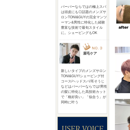
バーバーならではの極上スパ
は頭皮にも◎話題のメンズサ
ロンTONI&GUYの完全マンツ
ーマン&男性に特化した経験
豊富な技術で最旬スタイル
に。シェービングもOK
眉毛ケア
新しいタイプのメンズサロン
TONI&GUY!シェービング付
コース/ヘッドスパ/耳そうじ
などはバーバーならでは!男性
の髪に特化した高技術カット
で「格好良い」「似合う」が
同時に叶う