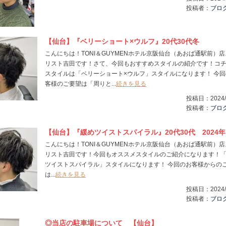
投稿者：
ブロ
【仙台】『ベリーショート×ウルフ』20代30代冬
こんにちは！TONI＆GUYMENホテル京阪仙台（あおば通駅前）
リスト吉田です！さて、今回もおすすめスタイルの紹介です！コ
スタイルは「ベリーショート×ウルフ」スタイルになります！ 今回
客様のご要望は「周りと...
続きを見る
投稿日：
2024/
投稿者：
ブロ
【仙台】『緩めツイストスパイラル』20代30代 2024年
こんにちは！TONI＆GUYMENホテル京阪仙台（あおば通駅前）
リスト吉田です！今回もオススメスタイルのご紹介になります！
ツイストスパイラル」スタイルになります！ 今回のお客様からの
は...
続きを見る
投稿日：
2024/
投稿者：
ブロ
◎当店の駐車場について 【仙台】