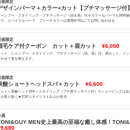
新規限定
デザインパーマ＋カラー+カット【プチマッサージ
シャンプー・スタイリング・プチマッサージ（頭＆肩）付※カラーもパーマも同時施
ーマ、スパイラルパーマ、ブリーチカラーは適用外TELにてお問い合わせを
新規限定
眉毛ケア付クーポン カット＋眉カット
¥6,050
カット、シャンプー、スタイリング、プチマッサージ（頭、肩）付、眉カット、メン
合わせて形を整えます。
新規限定
炭酸ショートヘッドスパ＋カット
¥6,600
カット＋炭酸ヘッドSPA＋スタイリング（プチ肩マッサージ付）※シェービングは
れを取り除く★TOPスタイリスト以上が担当
全員
TONI&GUY MEN史上最高の至福な癒し体感！TONI
9,680