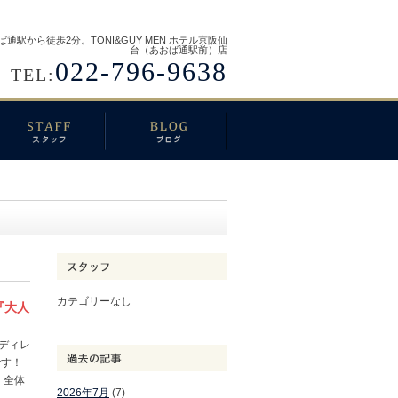
ば通駅から徒歩2分。TONI&GUY MEN ホテル京阪仙
台（あおば通駅前）店
022-796-9638
TEL:
カテゴリーなし
『大人
店ディレ
です！
、全体
2026年7月
(7)