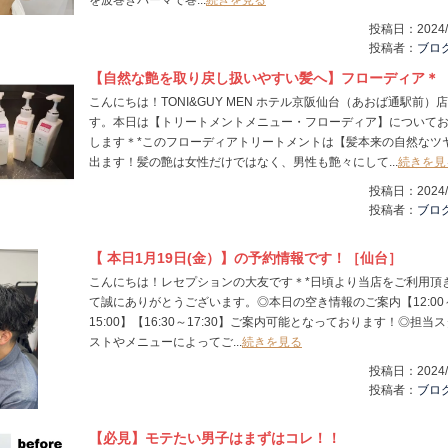
を波巻きパーマで巻...
続きを見る
投稿日：
2024/
投稿者：
ブロ
【自然な艶を取り戻し扱いやすい髪へ】フローディア＊
こんにちは！TONI&GUY MEN ホテル京阪仙台（あおば通駅前）
す。本日は【トリートメントメニュー・フローディア】について
します＊*このフローディアトリートメントは【髪本来の自然なツ
出ます！髪の艶は女性だけではなく、男性も艶々にして...
続きを見
投稿日：
2024/
投稿者：
ブロ
【 本日1月19日(金）】の予約情報です！［仙台］
こんにちは！レセプションの大友です＊*日頃より当店をご利用頂
て誠にありがとうございます。◎本日の空き情報のご案内【12:00
15:00】【16:30～17:30】ご案内可能となっております！◎担当
ストやメニューによってご...
続きを見る
投稿日：
2024/
投稿者：
ブロ
【必見】モテたい男子はまずはコレ！！