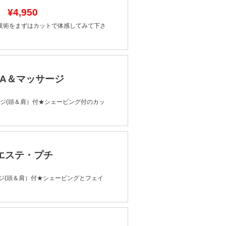
0
¥4,950
技術をまずはカットで体感してみて下さ
PA＆マッサージ
ージ(頭＆肩）付★シェービング付のカッ
のエステ・プチ
ージ(頭＆肩）付★シェービングとフェイ