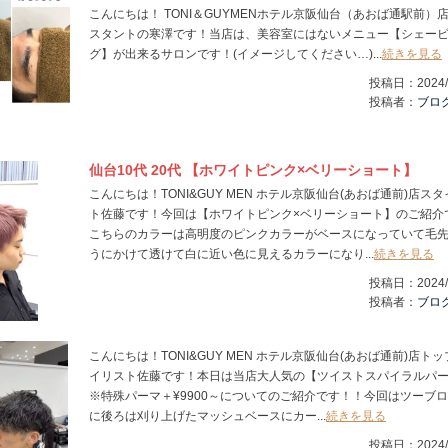
こんにちは！ TONI＆GUYMENホテル京阪仙台（あおば通駅前）店
スタントの寒澤です！当店は、美容室にはないメニュー【シェー
グ】が出来るサロンです！(イメージしてください…)...
続きを見る
投稿日：
2024/
投稿者：
ブロ
仙台10代 20代 【ホワイトピンク×ベリーショート】
こんにちは！TONI&GUY MEN ホテル京阪仙台(あおば通前)店ス
ト佐藤です！今回は【ホワイトピンク×ベリーショート】のご紹介
こちらのカラーは高明度のピンクカラーがベースになっていて毛
うにかけて透けて白に近い色に見えるカラーになり...
続きを見る
投稿日：
2024/
投稿者：
ブロ
こんにちは！TONI&GUY MEN ホテル京阪仙台(あおば通前)店ト
イリスト佐藤です！本日は当店大人気の【ツイストスパイラルパ
※特殊パーマ＋¥9900～についてのご紹介です！！今回はツーブ
に後ろは刈り上げたマッシュベースにカー...
続きを見る
投稿日：
2024/