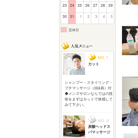
23
24
25
26
27
28
29
30
31
1
2
3
4
5
定休日
カット
シャンプー・スタイリング・
プチマッサージ（頭&肩）付
◆メンズサロンならではの技
術をまずはカットで体感して
みて下さい。
炭酸ヘッドス
パマッサージ