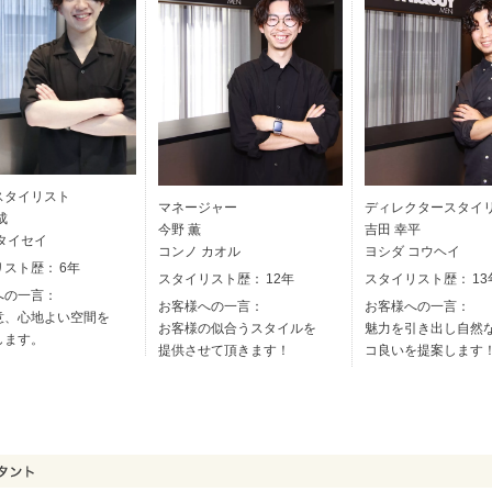
スタイリスト
マネージャー
ディレクタースタイ
成
今野 薫
吉田 幸平
タイセイ
コンノ カオル
ヨシダ コウヘイ
リスト歴：
6年
スタイリスト歴：
12年
スタイリスト歴：
13
への一言：
お客様への一言：
お客様への一言：
意、心地よい空間を
お客様の似合うスタイルを
魅力を引き出し自然
します。
提供させて頂きます！
コ良いを提案します