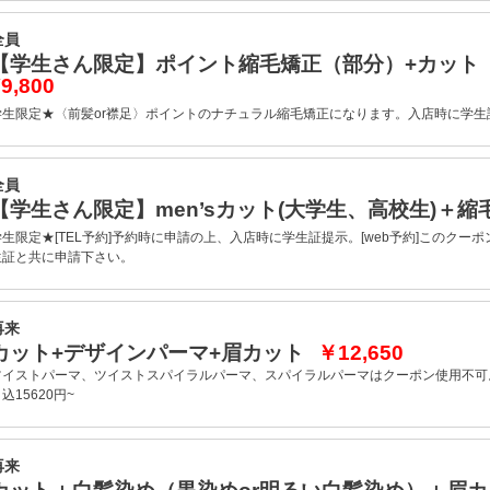
全員
【学生さん限定】ポイント縮毛矯正（部分）+カッ
9,800
学生限定★〈前髪or襟足〉ポイントのナチュラル縮毛矯正になります。入店時に学生
全員
【学生さん限定】men’sカット(大学生、高校生)＋
学生限定★[TEL予約]予約時に申請の上、入店時に学生証提示。[web予約]このクー
生証と共に申請下さい。
再来
カット+デザインパーマ+眉カット
￥12,650
ツイストパーマ、ツイストスパイラルパーマ、スパイラルパーマはクーポン使用不可
込15620円~
再来