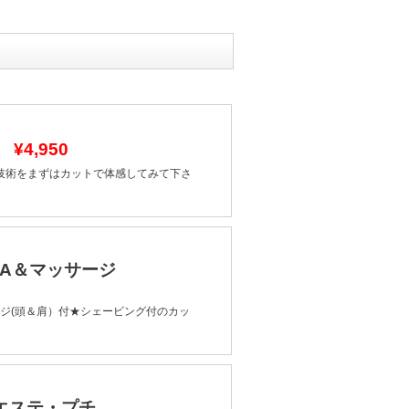
0
¥4,950
技術をまずはカットで体感してみて下さ
PA＆マッサージ
ージ(頭＆肩）付★シェービング付のカッ
のエステ・プチ