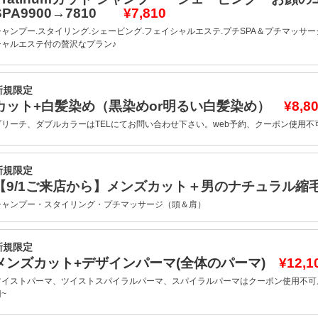
SPA9900→7810
¥7,810
シャンプー.スタイリング.シェービング.フェイシャルエステ.プチSPA＆プチマッサ
シャルエステ付の贅沢なプラン♪
新規限定
カット+白髪染め（黒染めor明るい白髪染め）
¥8,8
ブリーチ、ダブルカラーはTELにてお問い合わせ下さい。web予約、クーポン使用不
新規限定
【9/1ご来店から】メンズカット＋男のナチュラル
シャンプー・スタイリング・プチマッサージ（頭＆肩）
新規限定
メンズカット+デザインパーマ(全体のパーマ)
¥12,1
ツイストパーマ、ツイストスパイラルパーマ、スパイラルパーマはクーポン使用不可。
~