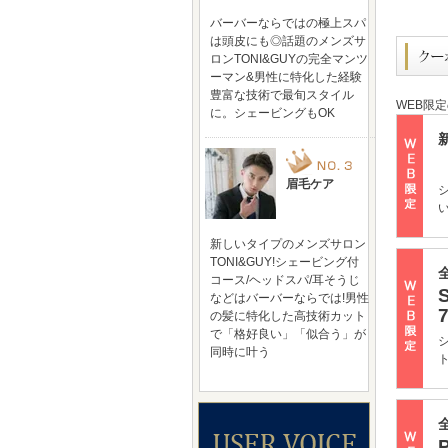
バーバーならではの極上スパ
は頭皮にも◎話題のメンズサ
ロンTONI&GUYの完全マンツ
ーマン&男性に特化した経験
豊富な技術で最旬スタイル
WEB限
に。シェービングもOK
眉毛ケア
新しいタイプのメンズサロン
TONI&GUY!シェービング付
コース/ヘッドスパ/耳そうじ
などはバーバーならでは!男性
の髪に特化した高技術カット
で「格好良い」「似合う」が
同時に叶う