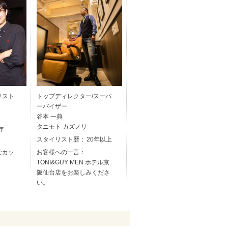
リスト
トップディレクター/スーパ
ーバイザー
谷本 一典
タニモト カズノリ
年
スタイリスト歴：
20年以上
なカッ
お客様への一言：
！
TONI&GUY MEN ホテル京
阪仙台店をお楽しみくださ
い。