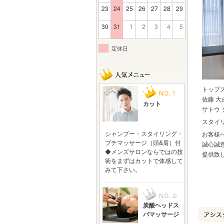
23
24
25
26
27
28
29
30
31
1
2
3
4
5
定休日
トップ
佐藤 大
カット
サトウ 
スタイ
シャンプー・スタイリング・
お客様
プチマッサージ（頭&肩）付
誠心誠
◆メンズサロンならではの技
提供致
術をまずはカットで体感して
みて下さい。
炭酸ヘッドス
パマッサージ