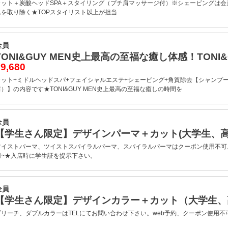
カット＋炭酸ヘッドSPA＋スタイリング（プチ肩マッサージ付）※シェービングは
れを取り除く★TOPスタイリスト以上が担当
全員
TONI&GUY MEN史上最高の至福な癒し体感！TONI
9,680
カット+ミドルヘッドスパ+フェイシャルエステ+シェービング+角質除去【シャンプー
肩）】の内容です★TONI&GUY MEN史上最高の至福な癒しの時間を
全員
【学生さん限定】デザインパーマ＋カット(大学生、
ツイストパーマ、ツイストスパイラルパーマ、スパイラルパーマはクーポン使用不可。
円~★入店時に学生証を提示下さい。
全員
【学生さん限定】デザインカラー＋カット（大学生
ブリーチ、ダブルカラーはTELにてお問い合わせ下さい。web予約、クーポン使用不