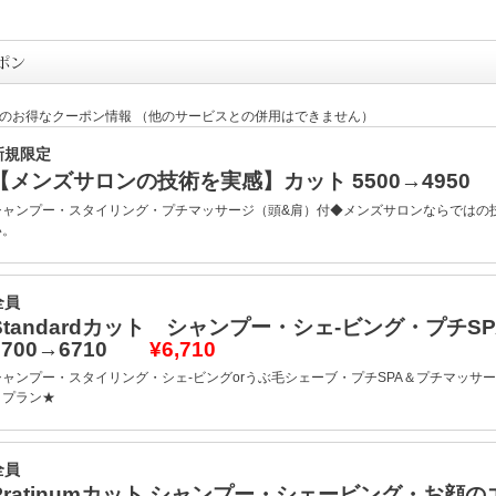
定のお得なクーポン情報 （他のサービスとの併用はできません）
新規限定
【メンズサロンの技術を実感】カット 5500→495
シャンプー・スタイリング・プチマッサージ（頭&肩）付◆メンズサロンならではの
い。
全員
Standardカット シャンプー・シェ-ビング・プチS
7700→6710
¥6,710
シャンプー・スタイリング・シェ-ビングorうぶ毛シェーブ・プチSPA＆プチマッサ
トプラン★
全員
Pratinumカット シャンプー・シェービング・お顔