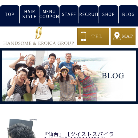
HAIR
MENU
TOP
STAFF
RECRUIT
SHOP
BLOG
STYLE
COUPON
『仙台』【ツイストスパイラ