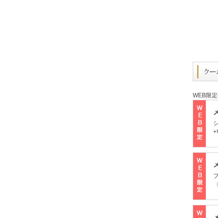
WEB限
+