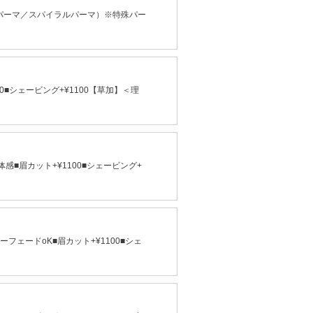
パーマ／スパイラルパーマ）※特殊パー
■シェービング+¥1100【草加】＜理
■眉カット+¥1100■シェービング+
フェードoK■眉カット+¥1100■シェ