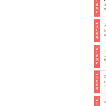
マ
￥
ー