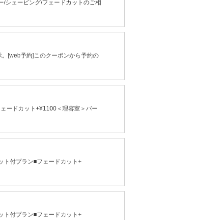
/シェービング/フェードカットのご相
。[web予約]このクーポンから予約の
ェードカット+¥1100＜理容室＞バー
ット付プラン■フェードカット+
ット付プラン■フェードカット+