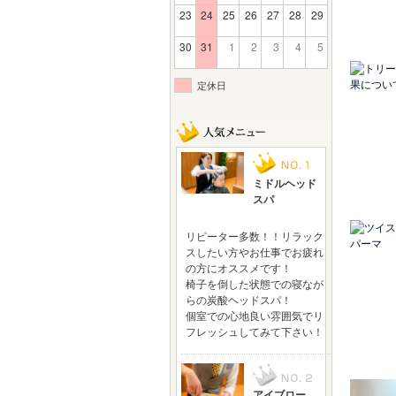
23
24
25
26
27
28
29
30
31
1
2
3
4
5
定休日
ミドルヘッド
スパ
リピーター多数！！リラック
スしたい方やお仕事でお疲れ
の方にオススメです！
椅子を倒した状態での寝なが
らの炭酸ヘッドスパ！
個室での心地良い雰囲気でリ
フレッシュしてみて下さい！
アイブロー、