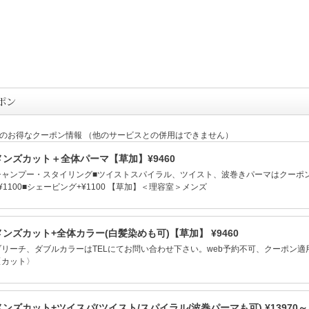
定のお得なクーポン情報 （他のサービスとの併用はできません）
メンズカット＋全体パーマ【草加】¥9460
シャンプー・スタイリング■ツイストスパイラル、ツイスト、波巻きパーマはクーポン
¥1100■シェービング+¥1100 【草加】＜理容室＞メンズ
メンズカット+全体カラー(白髪染めも可)【草加】 ¥9460
ブリーチ、ダブルカラーはTELにてお問い合わせ下さい。web予約不可、クーポン
〈カット〉
メンズカット+ツイスパ(ツイスト/スパイラル/波巻パーマも可) ¥13970～