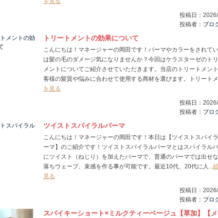
を見る
投稿日：
2026/
投稿者：
ブロ
トリートメントの効果について
こんにちは！マネージャーの岡田です！パーマやカラーをされて
は髪の毛のダメージ気になりませんか？今回はケラスターゼのト
メントについてご紹介させていただきます。当店のトリートメン
客様の髪質や悩みに合わせて使用する商材を選びます。トリートメ..
を見る
投稿日：
2026/
投稿者：
ブロ
ツイストスパイラルパーマ
こんにちは！マネージャーの岡田です！本日は【ツイストスパイ
ーマ】のご紹介です！ツイストスパイラルパーマとはスパイラル
にツイスト（ねじり）を加えたパーマで、普通のパーマでは出せ
落ちウェーブ、束感を作る事が可能です。最近10代、20代に人...
見る
投稿日：
2026/
投稿者：
ブロ
スパイキーショート×ミルクティーベージュ【‎草加】【メ