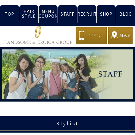
HAIR
MENU
TOP
STAFF
RECRUIT
SHOP
BLOG
STYLE
COUPON
Stylist