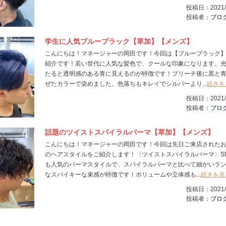
投稿日：
2021/
投稿者：
ブロ
学生に人気ブルーブラック【草加】【メンズ】
こんにちは！マネージャーの岡田です！今回は【ブルーブラック
紹介です！若い世代に人気な髪色で、クールな印象になります。
たると透明感のある青に見えるのが特徴です！ブリーチ後に黒と
ぜたカラーで染めました。色落ちもキレイでシルバーより...
続きを
投稿日：
2021/
投稿者：
ブロ
話題のツイストスパイラルパーマ【草加】【メンズ】
こんにちは！マネージャーの岡田です！今回は先日ご来店された
のヘアスタイルをご紹介します！〈ツイストスパイラルパーマ〉S
も人気のパーマスタイルで、スパイラルパーマと比べて細かいラ
なスパイキーな束感が特徴です！ボリュームや立体感も...
続きを見
投稿日：
2021/
投稿者：
ブロ