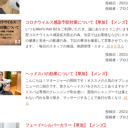
投稿日：
2021/
投稿者：
ブロ
コロナウイルス感染予防対策について【草加】【メンズ
いつもMen's Hair B2をご利用いただき、誠にありがとうございま
型コロナウイルス感染拡大防止の為、当店ではお客様ならびにス
の健康と安全への配慮の為、下記の事項を徹底して営業させてい
ます。・毎日のスタッフの検温、体調管理・スタッ...
続きを見る
投稿日：
2021/
投稿者：
ブロ
ヘッドスパの効果について【草加】【メンズ】
こんにちは！マネージャーの岡田です！オススメの人気のオプシ
ニューのご紹介です。皆さんヘッドスパをされたことありますか
ドスパは専用のクレンジング剤を使い、普段のシャンプーでは落
れない汚れを取り除き、マッサージすることで血行が良くなり...
続
る
投稿日：
2021/
投稿者：
ブロ
フェード×シルバーカラー【草加】【メンズ】