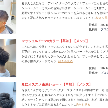
皆さんこんにちは！ディレクターの早坂です！フェードにも相性
シルバーカラーは大人の色気が出ます！シルバーカラーは1度ブリ
必要です！ブリーチ後シルバーのカラーを入れるとキレイな色味
ます！夏に人気なカラーでイメチェンしてみましょう！...
続きを見
投稿日：
2021/
投稿者：
ブロ
マッシュ×パーマ×カラー【草加】【メンズ】
こんにちは。今回もマッシュスタイルのご紹介です。こちらのお
前下がりのマッシュにし全体にスパイラルパーマをおかけしてブ
をせずにくすませたカラーをお入れしました。ブリーチをしてい
め最小限のダメージでカラ...
続きを見る
投稿日：
2021/
投稿者：
ブロ
夏にオススメ束感ショート【草加】【メンズ】
皆さんこんにちは(^^)ディレクタースタイリストの梅津です！先日
せていただいたお客様のヘアスタイルをご紹介します！【 2ブロッ
感ショート】カットは夏なので周りは短く自然に刈り上げ、耳も
した！トップは束感が出るようにカット...
続きを見る