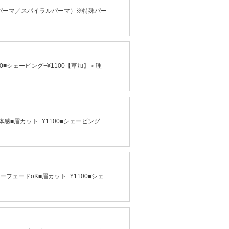
パーマ／スパイラルパーマ）※特殊パー
■シェービング+¥1100【草加】＜理
■眉カット+¥1100■シェービング+
フェードoK■眉カット+¥1100■シェ