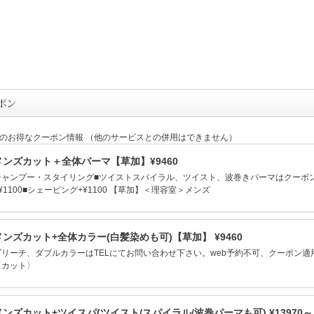
定のお得なクーポン情報 （他のサービスとの併用はできません）
メンズカット＋全体パーマ【草加】¥9460
シャンプー・スタイリング■ツイストスパイラル、ツイスト、波巻きパーマはクーポン
¥1100■シェービング+¥1100 【草加】＜理容室＞メンズ
メンズカット+全体カラー(白髪染めも可)【草加】 ¥9460
ブリーチ、ダブルカラーはTELにてお問い合わせ下さい。web予約不可、クーポン
〈カット〉
メンズカット+ツイスパ(ツイスト/スパイラル/波巻パーマも可) ¥13970～