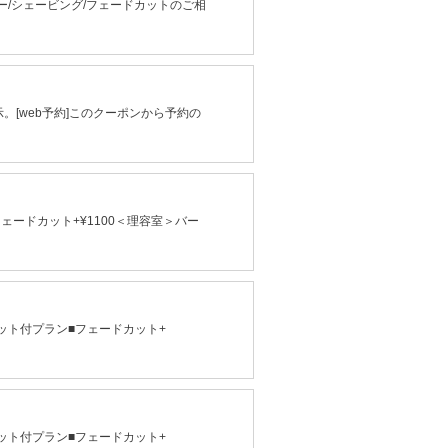
/シェービング/フェードカットのご相
。[web予約]このクーポンから予約の
ェードカット+¥1100＜理容室＞バー
ット付プラン■フェードカット+
ット付プラン■フェードカット+