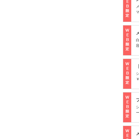
マ
￥
ー