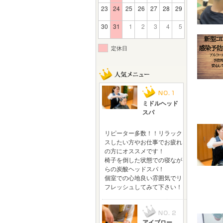
23
24
25
26
27
28
29
30
31
1
2
3
4
5
定休日
ミドルヘッド
スパ
リピーター多数！！リラック
スしたい方やお仕事でお疲れ
の方にオススメです！
椅子を倒した状態での寝なが
らの炭酸ヘッドスパ！
個室での心地良い雰囲気でリ
フレッシュしてみて下さい！
アイブロー、