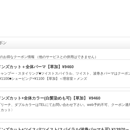
定のお得なクーポン情報 （他のサービスとの併用はできません）
メンズカット＋全体パーマ【草加】¥9460
シャンプー・スタイリング■ツイストスパイラル、ツイスト、波巻きパーマはクーポン
¥1100■シェービング+¥1100 【草加】＜理容室＞メンズ
メンズカット+全体カラー(白髪染めも可)【草加】 ¥9460
ブリーチ、ダブルカラーはTELにてお問い合わせ下さい。web予約不可、クーポン
〈カット〉
メンズカット+ツイスパ(ツイスト/スパイラル/波巻パーマも可) ¥13970～