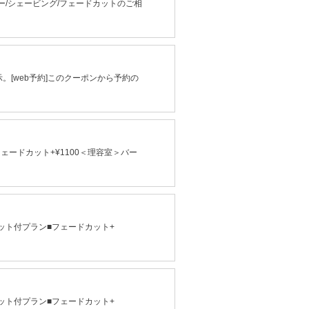
/シェービング/フェードカットのご相
。[web予約]このクーポンから予約の
ェードカット+¥1100＜理容室＞バー
ット付プラン■フェードカット+
ット付プラン■フェードカット+