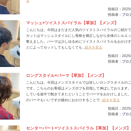
る
投稿日：
2025/
投稿者：
ブロ
マッシュ×ツイストスパイラル【草加】【メンズ】
こんにちは。今回はまだまだ人気のツイストスパイラルのご紹介
カットはマッシュスタイルにし骨格を矯正しながら全体のシルエ
整えました。パーマは少しゆるめにツイストスパイラルをおかけ
とによってセットしてもしなくても...
続きを見る
投稿日：
2025/
投稿者：
ブロ
ロングスタイル×パーマ【草加】【メンズ】
こんにちは。今回はメンズスタイルでは珍しいロングスタイルの
です。こちらのお客様はメンズボブを目指して伸ばしております
している途中で飽きてきたということでパーマをおかけしました。
のパーマもいいですが緩めにおかけすることで...
続きを見る
投稿日：
2025/
投稿者：
ブロ
センターパート×ツイストスパイラル【草加】【メンズ】