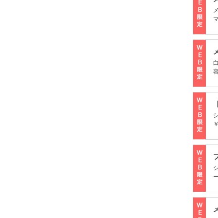
マ
￥
ー