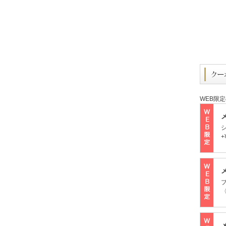
WEB限
+