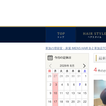
草加の理容室・床屋 |MENS HAIR B-2 草加店T
2026年 8月
4
日
月
火
水
木
金
土
件の
26
27
28
29
30
31
1
2
3
4
5
6
7
8
9
10
11
12
13
14
15
16
17
18
19
20
21
22