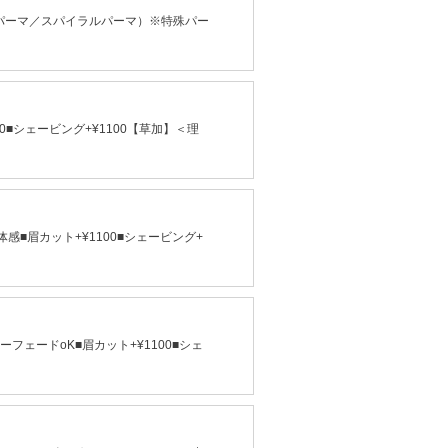
パーマ／スパイラルパーマ）※特殊パー
■シェービング+¥1100【草加】＜理
■眉カット+¥1100■シェービング+
フェードoK■眉カット+¥1100■シェ