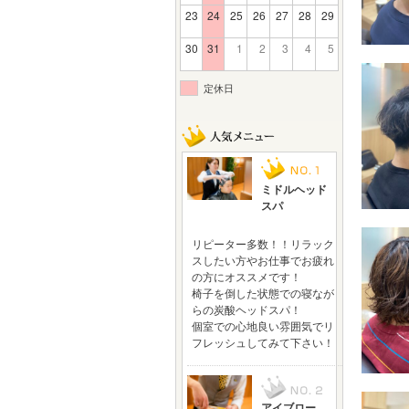
23
24
25
26
27
28
29
30
31
1
2
3
4
5
定休日
ミドルヘッド
スパ
リピーター多数！！リラック
スしたい方やお仕事でお疲れ
の方にオススメです！
椅子を倒した状態での寝なが
らの炭酸ヘッドスパ！
個室での心地良い雰囲気でリ
フレッシュしてみて下さい！
アイブロー、