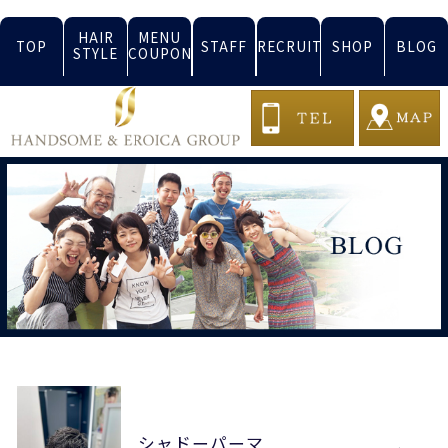
HAIR
MENU
TOP
STAFF
RECRUIT
SHOP
BLOG
STYLE
COUPON
シャドーパーマ