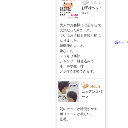
お子様ヘッド
スパ
大人のお客様に以前から大
人気だったAコース。
ついにお子様も体験可能に
なりました。
運動後のよごれ
嫌なにおい
スッキリ爽快
シャンプー料金込みで、
小・中学生一律
540円で体験できます。
ニュアンスパ
ーマ
朝のセットが時間かかる。
ボリュームが欲しい。
直毛。