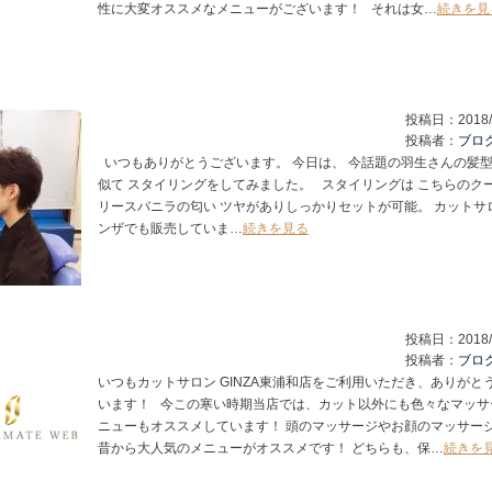
性に大変オススメなメニューがございます！ それは女…
続きを見
投稿日：
2018/
投稿者：
ブロ
いつもありがとうございます。 今日は、 今話題の羽生さんの髪
似て スタイリングをしてみました。 スタイリングは こちらのク
リースバニラの匂い ツヤがありしっかりセットが可能。 カットサ
ンザでも販売していま…
続きを見る
投稿日：
2018/
投稿者：
ブロ
いつもカットサロン GINZA東浦和店をご利用いただき、ありがと
います！ 今この寒い時期当店では、カット以外にも色々なマッサ
ニューもオススメしています！ 頭のマッサージやお顔のマッサー
昔から大人気のメニューがオススメです！ どちらも、保…
続きを