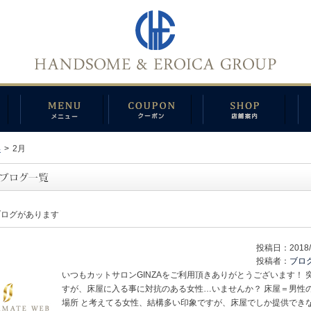
年
>
2月
ブログがあります
投稿日：
2018/
投稿者：
ブロ
いつもカットサロンGINZAをご利用頂きありがとうございます！ 
すが、床屋に入る事に対抗のある女性…いませんか？ 床屋＝男性
場所 と考えてる女性、結構多い印象ですが、床屋でしか提供でき