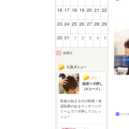
16
17
18
19
20
21
22
23
24
25
26
27
28
29
30
31
1
2
3
4
5
休業日
保湿ツボ押し
（Aコース）
乾燥が始まる今の時期！保
湿効果のあるマッサージク
リームでツボ押しリフレッ
シュ！