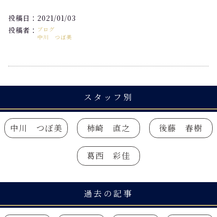
投稿日：2021/01/03
投稿者：
ブログ
中川 つぼ美
スタッフ別
中川 つぼ美
柿崎 直之
後藤 春樹
葛西 彩佳
過去の記事