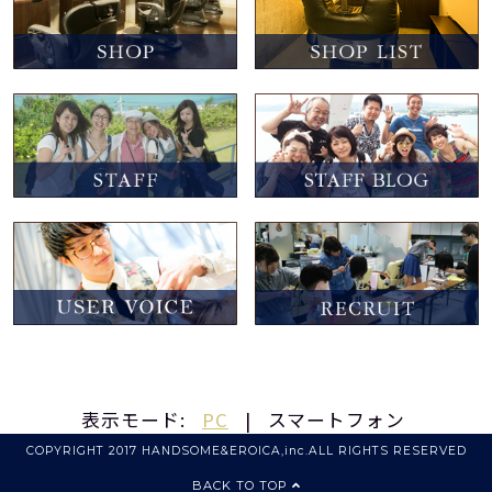
表示モード:
PC
|
スマートフォン
COPYRIGHT 2017 HANDSOME&EROICA,inc.ALL RIGHTS RESERVED
BACK TO TOP