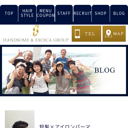
HAIR
MENU
TOP
STAFF
RECRUIT
SHOP
BLOG
STYLE
COUPON
短髪×アイロンパーマ