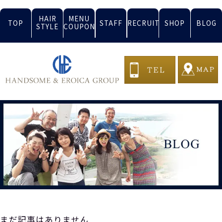
HAIR
MENU
TOP
STAFF
RECRUIT
SHOP
BLOG
STYLE
COUPON
まだ記事はありません