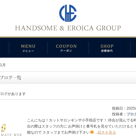
1月
ブログがあります
投稿日：
2025/
投稿者：
ブロ
こんにちは！カットサロンギンザ小手指店です！ 待合が混んでる
出の際はスタッフの方に お声掛けと番号札を見せていただけると 
能なので スタッフまでお声掛け下さい
…
続きを見る