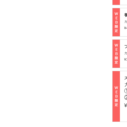
¥
¥
¥