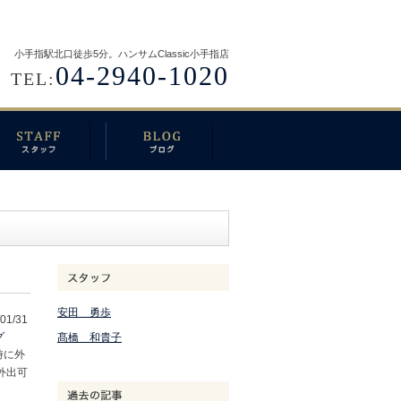
小手指駅北口徒歩5分。ハンサムClassic小手指店
04-2940-1020
TEL:
安田 勇歩
01/31
グ
髙橋 和貴子
時に外
外出可