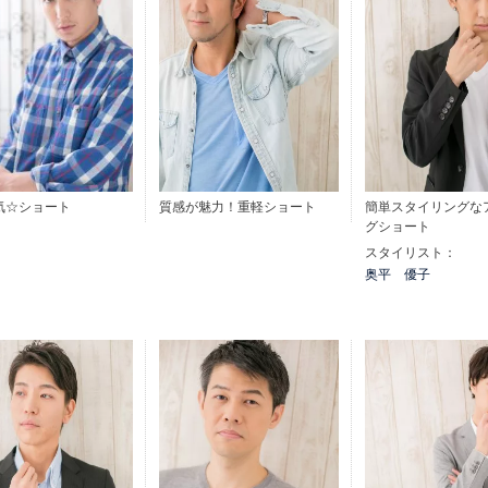
気☆ショート
質感が魅力！重軽ショート
簡単スタイリングな
グショート
スタイリスト：
奥平 優子