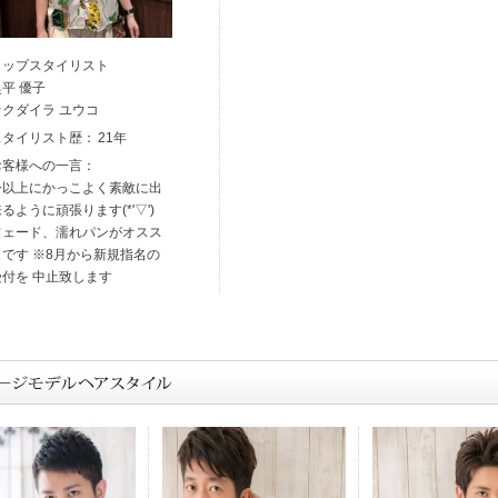
トップスタイリスト
奥平 優子
オクダイラ ユウコ
スタイリスト歴：
21年
お客様への一言：
今以上にかっこよく素敵に出
るように頑張ります(*'▽')
フェード、濡れパンがオスス
メです ※8月から新規指名の
受付を 中止致します