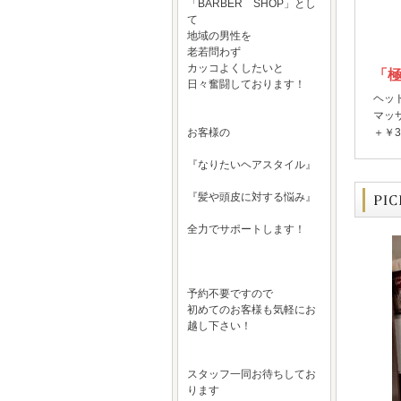
「BARBER SHOP」とし
て
地域の男性を
老若問わず
カッコよくしたいと
「
日々奮闘しております！
ヘッ
マッ
お客様の
＋￥3
『なりたいヘアスタイル』
『髪や頭皮に対する悩み』
全力でサポートします！
予約不要ですので
初めてのお客様も気軽にお
越し下さい！
スタッフ一同お待ちしてお
ります