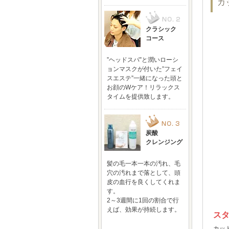
クラシック
コース
”ヘッドスパ”と潤いローシ
ョンマスクが付いた”フェイ
スエステ”一緒になった頭と
お顔のWケア！リラックス
タイムを提供致します。
炭酸
クレンジング
髪の毛一本一本の汚れ、毛
穴の汚れまで落として、頭
皮の血行を良くしてくれま
す。
2～3週間に1回の割合で行
えば、効果が持続します。
ス
カッ