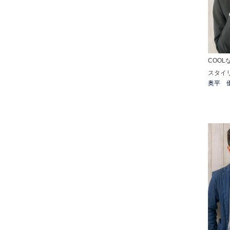
COOL
スタイ
奥平 