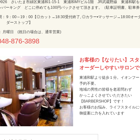
-0926 さいたま市緑区東浦和1-15-1 東浦和MYビル1階 JR武蔵野線 東浦和
ンパーキング どこに停めても100円バックさせて頂きます。（駐車証明書、駐車
間：
9：00～19：00【◎カット→18:30受付終了, ◎カラー•マッサージ→18:00オ
ダーストップ】
：
月曜日 (祝日の場合は、通常営業)
048-876-3898
お客様の【なりたい】スタ
オーダーしやすいサロンで
東浦和駅より徒歩１分。イオンフー
予約不要。
地域の男性の皆様を老若問わず
かっこよくさせていただきたい
【BARBERSHOP】です！
お客様のお悩み、ライフスタイルに
御提案に力を入れています