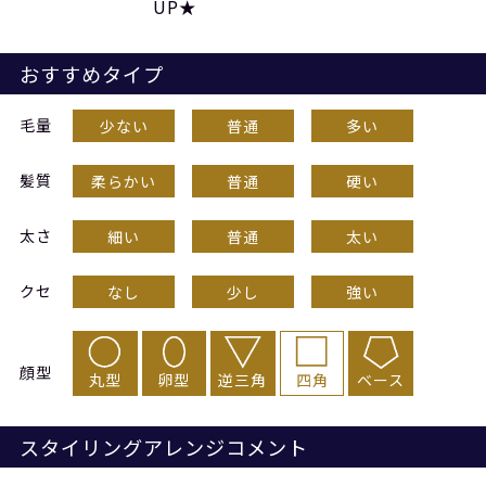
UP★
おすすめタイプ
毛量
少ない
普通
多い
髪質
柔らかい
普通
硬い
太さ
細い
普通
太い
クセ
なし
少し
強い
顔型
丸型
卵型
逆三角
四角
ベース
スタイリングアレンジコメント