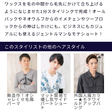
ワックスを毛の中間から毛先にかけて立ち上げる
ようになじませた1分スタイリングで完成！オール
バックやネオウルフからのイメチェンやツーブロ
ックからの伸ばしかけにも。ビジネスにもカジュ
アルにも使えるジェントルマンなモテショート！
このスタイリストの他のヘアスタイル
無造作！オシ
マット質感で
外国人風カラ
ャレくせ毛風
優し気サイド
ー★モテワイ
パーマ
パートショー
ルドアップバ
ト
ング