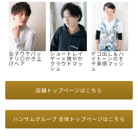
女子ウケバッ
ショートレイ
デコ出し＆ハ
チリ◎かき上
ヤー×爽やか
イトーンのモ
げヘア
クラウドマッ
テ束感マッシ
シュ
ュ
店舗トップページはこちら
ハンサムグループ 全体トップページはこちら