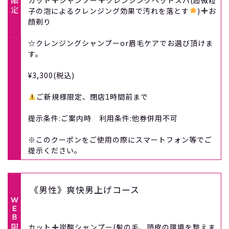
カット
シャンプー
クレンジングヘッドスパ(超微粒
子の泡によるクレンジング効果で汚れを落とす
)
お
顔剃り
☆クレンジングシャンプーor眉毛ケアでお選び頂けま
す。
¥3,300(税込)
ご新規様限定、閉店1時間前まで
提示条件:ご案内時 利用条件:他券併用不可
※このクーポンをご使用の際にスマートフォン等でご
提示ください。
《男性》爽快男上げコース
カット
炭酸シャンプー(髪の毛、頭皮の環境を整えま