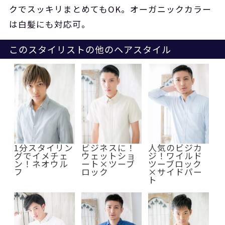
クでスッキリまとめてもOK。オーガニックカラー
は白髪にも対応可。
このスタイリストの他のヘアスタイル
1分スタイリン
ビジネスに！
人気のビジカ
グでイメチェ
ウェットショ
ジ！ワイルド
ン！ネオウル
ート×ツーブ
ツーブロック
フ
ロック
×サイドパー
ト