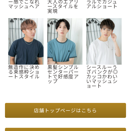
ー感でこなれ
大人のエアリ
ラルでカジュ
マッシュヘア
ースタイルを
アルショート
実現
無造作に決め
黒髪シンプル
シースルーう
る束感粋ショ
センターパー
ざバンクが◎
ートスタイル
トで好感度ア
カッコかわい
ップ
いマッシュシ
ョート
店舗トップページはこちら