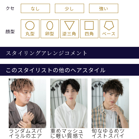
クセ
なし
少し
強い
顔型
丸型
卵型
逆三角
四角
ベース
スタイリングアレンジコメント
このスタイリストの他のヘアスタイル
ランダムスパ
重めマッシュ
旬なゆるめツ
イラルのエア
に軽い質感で
イストスパイ