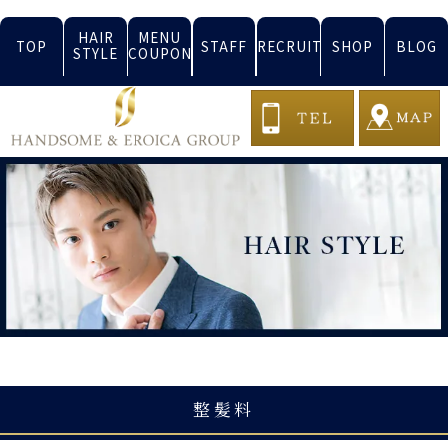
HAIR
MENU
TOP
STAFF
RECRUIT
SHOP
BLOG
STYLE
COUPON
整髪料