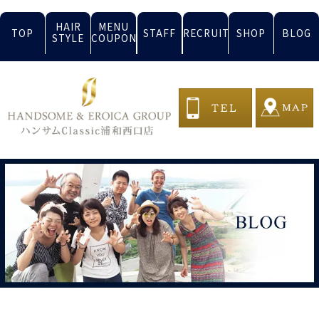
HAIR
MENU
TOP
STAFF
RECRUIT
SHOP
BLOG
STYLE
COUPON