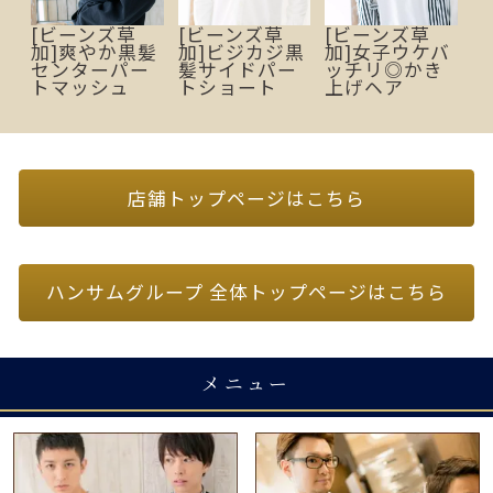
[ビーンズ草
[ビーンズ草
[ビーンズ草
加]爽やか黒髪
加]ビジカジ黒
加]女子ウケバ
センターパー
髪サイドパー
ッチリ◎かき
トマッシュ
トショート
上げヘア
店舗トップページはこちら
ハンサムグループ 全体トップページはこちら
メニュー