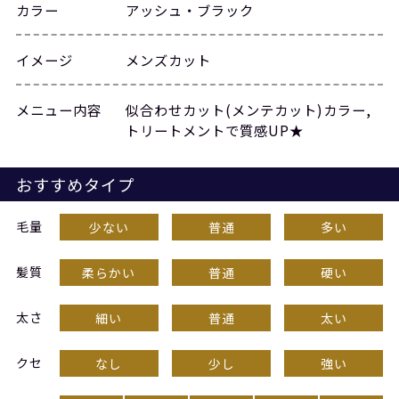
カラー
アッシュ・ブラック
イメージ
メンズカット
メニュー内容
似合わせカット(メンテカット)カラー,
トリートメントで質感UP★
おすすめタイプ
毛量
少ない
普通
多い
髪質
柔らかい
普通
硬い
太さ
細い
普通
太い
クセ
なし
少し
強い