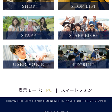
表示モード:
PC
|
スマートフォン
COPYRIGHT 2017 HANDSOME&EROICA,inc.ALL RIGHTS RESERVED
BACK TO TOP