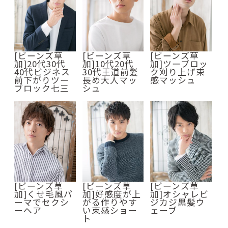
[ビーンズ草
[ビーンズ草
[ビーンズ草
加]20代30代
加]10代20代
加]ツーブロッ
40代ビジネス
30代王道前髪
ク刈り上げ束
前下がりツー
長め大人マッ
感マッシュ
ブロック七三
シュ
[ビーンズ草
[ビーンズ草
[ビーンズ草
加]くせ毛風パ
加]好感度が上
加]オシャレビ
ーマでセクシ
がる作りやす
ジカジ黒髪ウ
ーヘア
い束感ショー
ェーブ
ト