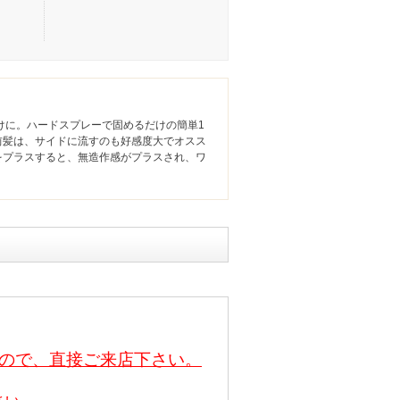
けに。ハードスプレーで固めるだけの簡単1
前髪は、サイドに流すのも好感度大でオスス
をプラスすると、無造作感がプラスされ、ワ
ので、直接ご来店下さい。