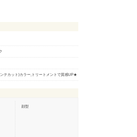
ク
ンテカット)カラー,トリートメントで質感UP★
顔型