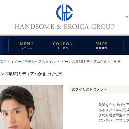
草
TOP
>
イメージモデルヘアスタイル
>
[ビーンズ草加]ミディアムかき上げ七三
ーンズ草加]ミディアムかき上げ七三
前髪を立ち上げ七
あるスタイルの完成
グな好感度黒髪スタ
アンスパーマでラ