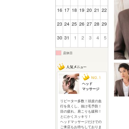
16
17
18
19
20
21
22
23
24
25
26
27
28
29
30
31
1
2
3
4
5
店休日
ヘッド
マッサージ
リピーター多数！頭皮の血
行を良くし、抜け毛予防！
目の疲れ、肩こりも緩和！
とにかくスッキリ！
ヘッドマッサージだけでの
ご来店もお待ちしておりま