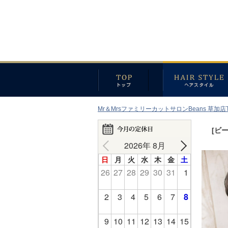
Mr＆MrsファミリーカットサロンBeans 草加店
[ビ
2026年 8月
日
月
火
水
木
金
土
26
27
28
29
30
31
1
2
3
4
5
6
7
8
9
10
11
12
13
14
15