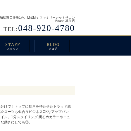
加駅東口徒歩1分。Mr&Mrs ファミリーカットサロン
Beans 草加店
048-920-4780
TEL:
三分けで！トップに動きを持たせたトラッド感
☆スーツも似合うビジネスOKなアップバン
イル。1分スタイリング,明るめカラーやニュ
フな動きにしても◎。