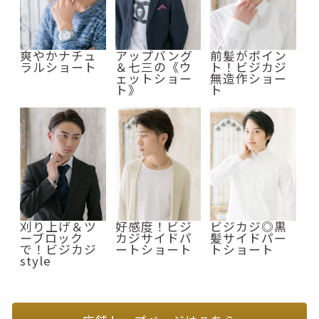
爽やかナチュ
アップバング
前髪がポイン
ラルショート
＆七三の《ウ
ト！ビジカジ
ェットショー
無造作ショー
ト》
ト
刈り上げ＆ツ
好感度！ビジ
ビジカジ◎黒
ーブロック
カジサイドパ
髪サイドパー
で！ビジカジ
ートショート
トショート
style