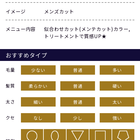
イメージ
メンズカット
メニュー内容
似合わせカット(メンテカット)カラー,
トリートメントで質感UP★
おすすめタイプ
毛量
少ない
普通
多い
髪質
柔らかい
普通
硬い
太さ
細い
普通
太い
クセ
なし
少し
強い