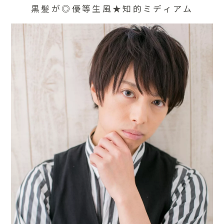
黒髪が◎優等生風★知的ミディアム