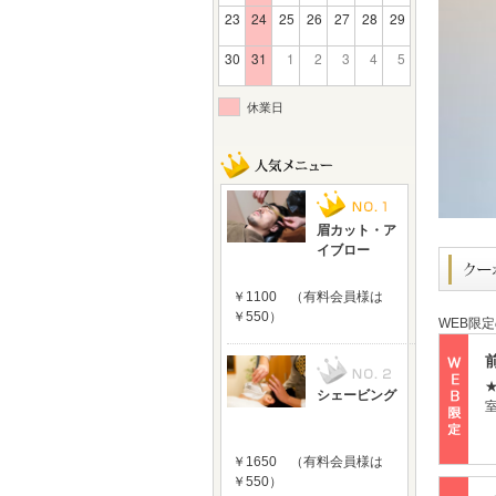
23
24
25
26
27
28
29
30
31
1
2
3
4
5
休業日
眉カット・ア
イブロー
￥1100 （有料会員様は
￥550）
WEB限
シェービング
￥1650 （有料会員様は
￥550）