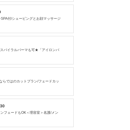
0
チSPA付/シェービングとお顔マッサージ
、スパイラルパーマも可★「アイロンパ
ンならではのカットプラン/フェードカッ
30
ンフェードもOK＜理容室＞名護/メン