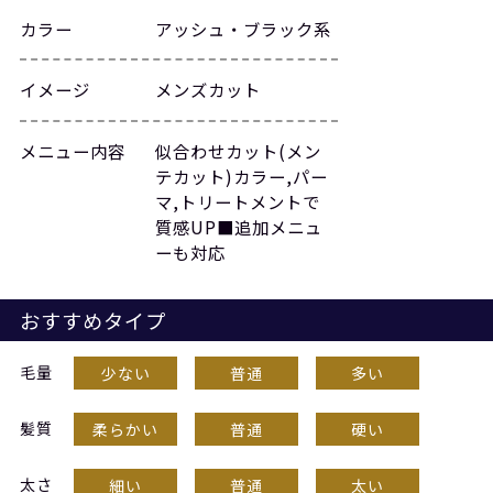
カラー
アッシュ・ブラック系
イメージ
メンズカット
メニュー内容
似合わせカット(メン
テカット)カラー,パー
マ,トリートメントで
質感UP■追加メニュ
ーも対応
おすすめタイプ
毛量
少ない
普通
多い
髪質
柔らかい
普通
硬い
太さ
細い
普通
太い