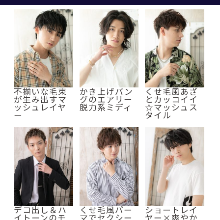
不揃いな毛束
かき上げバン
くせ毛風あざ
が生み出すマ
グのエアリー
とカッコイイ
ッシュレイヤ
脱力系ミディ
☆マッシュス
ー
タイル
デコ出し＆ハ
くせ毛風パー
ショートレイ
イトーンのモ
マでセクシー
ヤー×爽やか