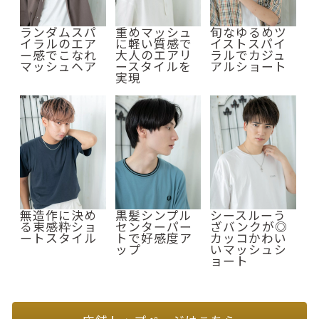
ランダムスパ
重めマッシュ
旬なゆるめツ
イラルのエア
に軽い質感で
イストスパイ
ー感でこなれ
大人のエアリ
ラルでカジュ
マッシュヘア
ースタイルを
アルショート
実現
無造作に決め
黒髪シンプル
シースルーう
る束感粋ショ
センターパー
ざバンクが◎
ートスタイル
トで好感度ア
カッコかわい
ップ
いマッシュシ
ョート