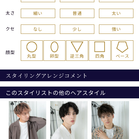
太さ
細い
普通
太い
クセ
なし
少し
強い
顔型
丸型
卵型
逆三角
四角
ベース
スタイリングアレンジコメント
このスタイリストの他のヘアスタイル