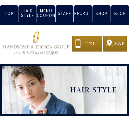
HAIR
MENU
TOP
STAFF
RECRUIT
SHOP
BLOG
STYLE
COUPON