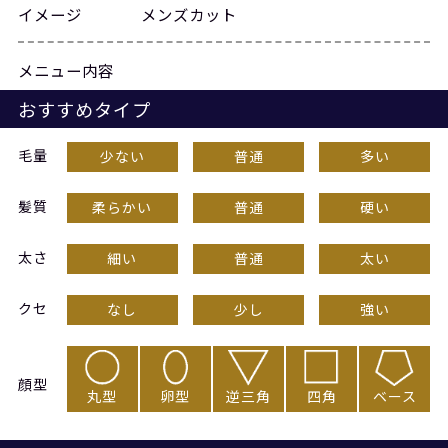
イメージ
メンズカット
メニュー内容
おすすめタイプ
毛量
少ない
普通
多い
髪質
柔らかい
普通
硬い
太さ
細い
普通
太い
クセ
なし
少し
強い
顔型
丸型
卵型
逆三角
四角
ベース