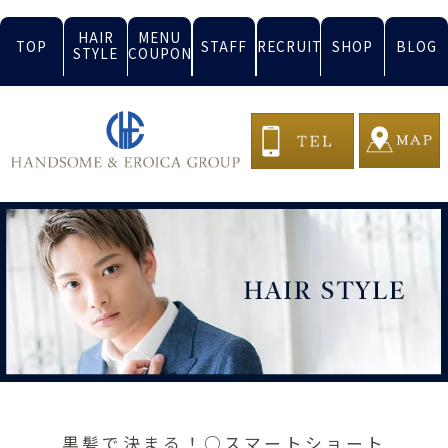
HAIR
MENU
TOP
STAFF
RECRUIT
SHOP
BLOG
STYLE
COUPON
黒髪で決まる！○スマートショート