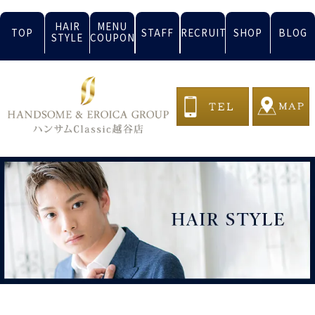
HAIR
MENU
TOP
STAFF
RECRUIT
SHOP
BLOG
STYLE
COUPON