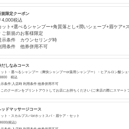
新規限定クーポン
￥4,000税込
カット+選べるシャンプー+角質落とし+潤いシェーブ+眉ケア+
＊ご新規のお客様限定
提示条件 カウンセリング時
利用条件 他券併用不可
身だしなみコース
カット・選べるシャンプー（爽快シャンプーor薬用シャンプー）・ヒアルロン酸シ
3800 税込
提示条件:入店時 利用条件:他券併用不可
※このクーポンをプリントアウトしてお店にお持ちください (ご来店の際にスマート
ヘッドマッサージコース
カット・スカルプスパorホットスパ・眉ケア・セット
4600(税込)