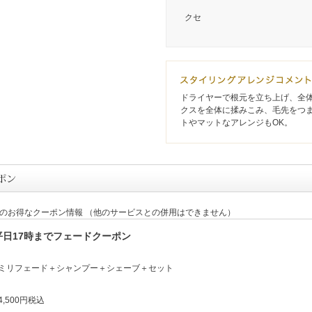
クセ
ドライヤーで根元を立ち上げ、全
クスを全体に揉みこみ、毛先をつ
トやマットなアレンジもOK。
定のお得なクーポン情報 （他のサービスとの併用はできません）
平日17時までフェードクーポン
0ミリフェード＋シャンプー＋シェーブ＋セット
4,500円税込