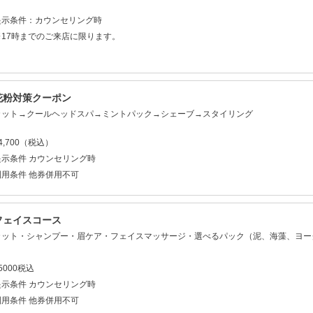
提示条件：カウンセリング時
※17時までのご来店に限ります。
花粉対策クーポン
カット→クールヘッドスパ→ミントパック→シェーブ→スタイリング
4,700（税込）
提示条件 カウンセリング時
利用条件 他券併用不可
フェイスコース
カット・シャンプー・眉ケア・フェイスマッサージ・選べるパック（泥、海藻、ヨー
5000税込
提示条件 カウンセリング時
利用条件 他券併用不可