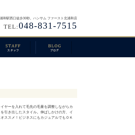
浦和駅西口徒歩30秒。ハンサム ファースト北浦和店
048-831-7515
TEL:
レイヤーを入れて毛先の毛量を調整しながらカ
きを引き出したスタイル。伸ばしかけの方、イ
にオススメ！ビジネスにもカジュアルでもＯＫ