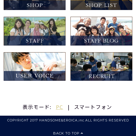
表示モード:
PC
|
スマートフォン
COPYRIGHT 2017 HANDSOME&EROICA,inc.ALL RIGHTS RESERVED
BACK TO TOP