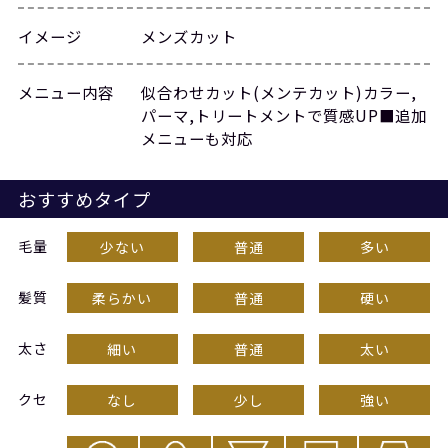
イメージ
メンズカット
メニュー内容
似合わせカット(メンテカット)カラー,
パーマ,トリートメントで質感UP■追加
メニューも対応
おすすめタイプ
毛量
少ない
普通
多い
髪質
柔らかい
普通
硬い
太さ
細い
普通
太い
クセ
なし
少し
強い