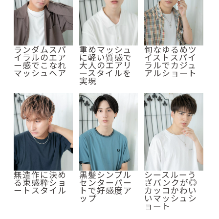
ランダムスパ
重めマッシュ
旬なゆるめツ
イラルのエア
に軽い質感で
イストスパイ
ー感でこなれ
大人のエアリ
ラルでカジュ
マッシュヘア
ースタイルを
アルショート
実現
無造作に決め
黒髪シンプル
シースルーう
る束感粋ショ
センターパー
ざバンクが◎
ートスタイル
トで好感度ア
カッコかわい
ップ
いマッシュシ
ョート