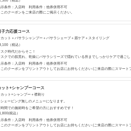
2,300（税込）
掲示条件：入店時 利用条件：他券併用不可
※このクーポンをご来店の際にご掲示ください。
男子力応援コース
★カット＋バサラシャンプー＋バサラシェーブ＋眉ケア＋スタイリング
3,100（税込）
マスク時代だからそこ！
マスクでの肌荒れ、乾燥にバサラシリーズで隠れている所までしっかりケアで過ごし
提示条件：入店時 利用条件：他券併用不可
※このクーポンをプリントアウトしてお店にお持ちください (ご来店の際にスマート
カット+シャンプーコース
★カット+シャンプー＋襟剃り
⚠︎シェービング無しのメニューになります。
短時間での施術時をご希望の方におすすめです！
1,800(税込）
提示条件：入店時 利用条件：他券併用不可
※このクーポンをプリントアウトしてお店にお持ちください (ご来店の際にスマート