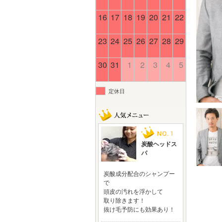
16
17
18
19
20
21
22
23
24
25
26
27
28
29
30
31
1
2
3
4
5
定休日
炭酸ヘッドス
パ
炭酸成分配合のシャンプー
で
頭皮の汚れを浮かして
取り除きます！
抜け毛予防にも効果あり！