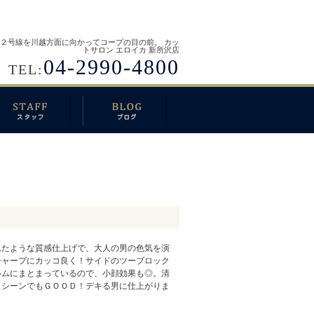
２号線を川越方面に向かってコープの目の前。 カッ
トサロン エロイカ 新所沢店
04-2990-4800
TEL:
れたような質感仕上げで、大人の男の色気を演
シャープにカッコ良く！サイドのツーブロック
ルムにまとまっているので、小顔効果も◎。清
スシーンでもＧＯＯＤ！デキる男に仕上がりま