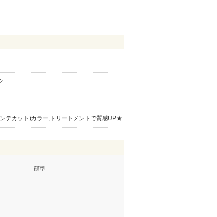
ク
ンテカット)カラー,トリートメントで質感UP★
顔型