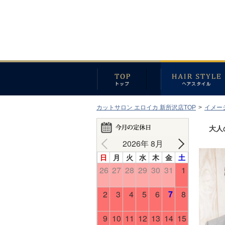
カットサロン エロイカ 新所沢店TOP
>
イメー
大人
2026年 8月
日
月
火
水
木
金
土
26
27
28
29
30
31
1
2
3
4
5
6
7
8
9
10
11
12
13
14
15