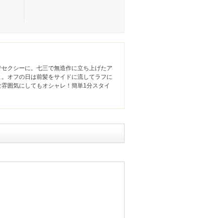
でセクシーに。七三で無造作に立ち上げたア
と。オフの日は前髪をサイドに流してラフに
な雰囲気にしてもオシャレ！簡単1分スタイ