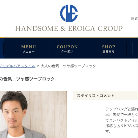
国道
ジモデルヘアスタイル
>
大人の色気…ツヤ感ツーブロック
の色気…ツヤ感ツーブロック
アップバングと濡
出。黒髪で一段と
でコンパクトフォ
潔感もありビジネ
す。