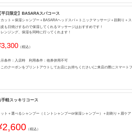
【平日限定】BASARAスパコース
★カット＋保湿シャンプー＋BASARAヘッドスパ＋トニックマッサージ＋顔剃り＋
頭皮も日焼けするので保湿してくれるマッサージはおすすめです！
クレンジング、保湿を同時に行ってくれます！
¥3,300
（税込）
提示条件：入店時 利用条件：他券併用不可
※
このクーポンをプリントアウトしてお店にお持ちください
(ご来店の際にスマート
お手軽スッキリコース
カット＋選べるシャンプー（ミントシャンプーor保湿シャンプー）＋顔剃り＋眉ケア
¥2,600
（税込）