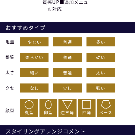
質感UP■追加メニュ
ーも対応
おすすめタイプ
毛量
少ない
普通
多い
髪質
柔らかい
普通
硬い
太さ
細い
普通
太い
クセ
なし
少し
強い
顔型
丸型
卵型
逆三角
四角
ベース
スタイリングアレンジコメント