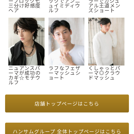
ーブロック七
ックでアンニ
ラーでカジュ
三分け好感度
ュイミディウ
アル王道メン
ヘア
ルフ
ズショート
ニュアンスパ
ラフなフェザ
くしゃっとパ
ーマが成功の
ーマッシュシ
ーマ◎クラウ
カギ☆モテウ
ョート
ドマッシュ
ルフ
店舗トップページはこちら
ハンサムグループ 全体トップページはこちら